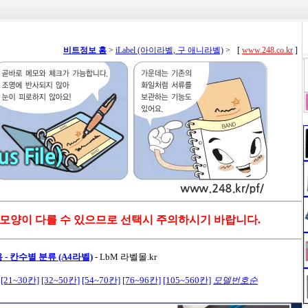
비트정보 홈
>
iLabel (아이라벨, 구 애니라벨)
>
[
www.248.co.kr
]
 모양이 다를 수 있으므로 선택시 주의하시기 바랍니다.
- 칸수별 분류 (A4라벨)
-
LbM 라벨몰.kr
[21~30칸]
[32~50칸]
[54~70칸]
[76~96칸]
[105~560칸]
모델번호순