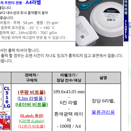
판메처 /
라벨크기 /
설명
구매처
장당 칸수/색상
189.6x43.05 mm
[쿠팡 비트몰]
-
[Lbm 라벨몰 ]
장당 6라벨,
6칸 라벨
[네이버 비트몰]
-
물류관리용
흰색광택 레이
[iLabels 옥션]
저
[G마켓 iLabels]
- 100매 / A4
[11번가 비트몰]