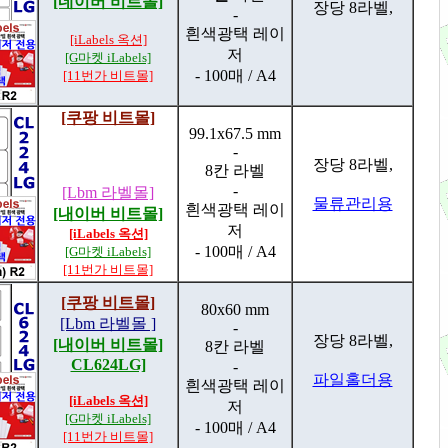
[네이버 비트몰]
장당 8라벨,
-
흰색광택 레이
[iLabels 옥션]
저
[G마켓 iLabels]
- 100매 / A4
[11번가 비트몰]
[쿠팡 비트몰]
99.1x67.5 mm
-
장당 8라벨,
8칸 라벨
-
[Lbm 라벨몰]
물류관리용
흰색광택 레이
[내이버 비트몰]
저
[iLabels 옥션]
- 100매 / A4
[G마켓 iLabels]
[11번가 비트몰]
[쿠팡 비트몰]
80x60 mm
[Lbm 라벨몰 ]
-
장당 8라벨,
[내이버 비트몰]
8칸 라벨
CL624LG]
-
파일홀더용
흰색광택 레이
[iLabels 옥션]
저
[G마켓 iLabels]
- 100매 / A4
[11번가 비트몰]