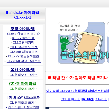
iLabels.kr 아이라벨
CLxxxLG
쿠팡 아이라벨
-
CLxxx 흰색모조 크기순
-
KLxxx 찰딱라벨
-
CLLG 흰색광택
-
CJLG 고광택 잉크젯
-
CLxxxB 하늘색모조
-
CLxxxY 연노란색모조
-
CLxxxKR 갈색 크라프트
옥션 아이라벨
-
CL 흰색모조 크기순
※ 라벨 칸 수가 같아도 라벨 크기나
G마켓 아이라벨
-
CL 흰색모조 크기순
아이라벨 CLxxxLG 흰색광택 레이저프린터용 
네이버 스마트스토어
크기순
[0~5칸]
[6~10칸]
[11~20칸]
-
CL 흰색모조 크기순
-
아이라벨 KL 찰딱라벨