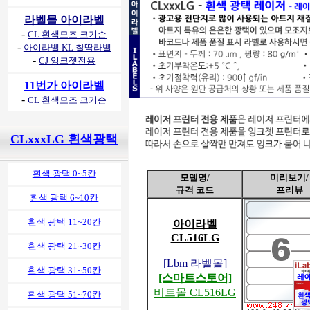
라벨몰 아이라벨
-
CL 흰색모조 크기순
-
아이라벨 KL 찰딱라벨
-
CJ 잉크젯전용
11번가 아이라벨
-
CL 흰색모조 크기순
CLxxxLG 흰색광택
흰색 광택 0~5칸
모델명/
미리보기/
규격 코드
프리뷰
흰색 광택 6~10칸
흰색 광택 11~20칸
아이라벨
CL516LG
흰색 광택 21~30칸
[Lbm 라벨몰]
흰색 광택 31~50칸
[스마트스토어]
비트몰 CL516LG
흰색 광택 51~70칸