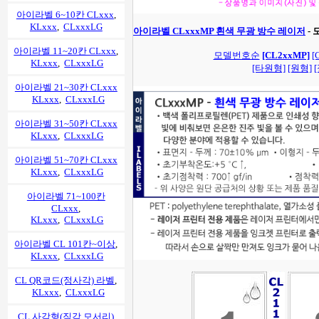
아이라벨 6~10칸 CLxxx
,
KLxxx
,
CLxxxLG
아이라벨 CLxxxMP 흰색 무광 방수 레이저
-
아이라벨 11~20칸 CLxxx
,
모델번호순
[CL2xxMP]
[
KLxxx
,
CLxxxLG
[타원형]
[원형]
아이라벨 21~30칸 CLxxx
KLxxx
,
CLxxxLG
아이라벨 31~50칸 CLxxx
KLxxx
,
CLxxxLG
아이라벨 51~70칸 CLxxx
KLxxx
,
CLxxxLG
아이라벨 71~100칸
CLxxx
,
KLxxx
,
CLxxxLG
아이라벨 CL 101칸~이상
,
KLxxx
,
CLxxxLG
CL QR코드(정사각) 라벨
,
KLxxx
,
CLxxxLG
CL 사각형(직각 모서리)