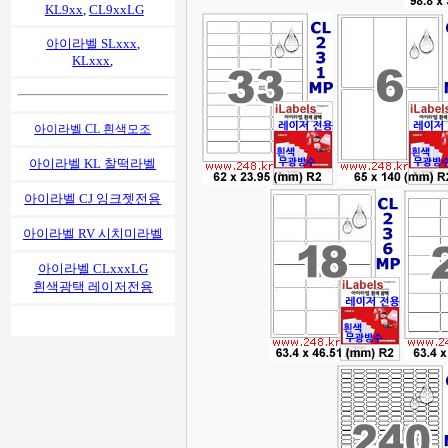
KL9xx
,
CL9xxLG
아이라벨 SLxxx
,
KLxxx
,
아이라벨 CL 흰색모조
아이라벨 KL 찰떡라벨
아이라벨 CJ 잉크젯전용
아이라벨 RV 시치미라벨
아이라벨 CLxxxLG
흰색광택 레이저전용