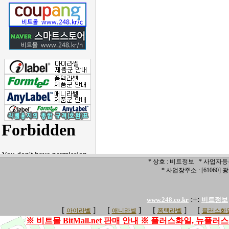
* 상호 : 비트정보 * 사업자등록번
* 사업장주소 : [6106
:+:
www.248.co.kr
비트정보
[
]
[
]
[
]
[
아이라벨
애니라벨
폼텍라벨
플러스화일
※ 비트몰 BitMall.net 판매 안내 ※ 플러스화일, 뉴