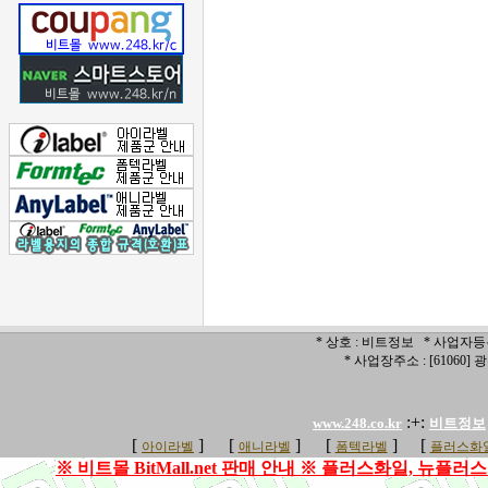
* 상호 : 비트정보 * 사업자등록번
* 사업장주소 : [6106
:+:
www.248.co.kr
비트정보
[
]
[
]
[
]
[
아이라벨
애니라벨
폼텍라벨
플러스화일
※ 비트몰 BitMall.net 판매 안내 ※ 플러스화일, 뉴